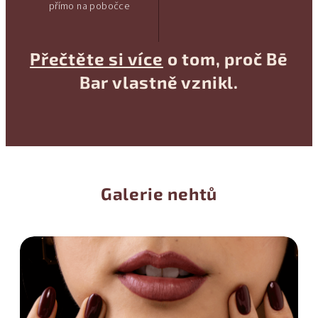
přímo na pobočce
Přečtěte si více
o tom, proč Bē
Bar vlastně vznikl.
Proč 
Ce
Galerie nehtů
Věrn
pro
Vouc
Kont