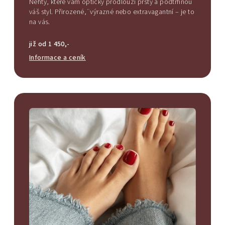
Nehty, které vám opticky prodlouží prsty a podtrhnou
váš styl. Přirozené,¨výrazné nebo extravagantní – je to
na vás.
již od 1 450,-
Informace a ceník